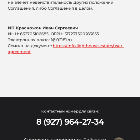
не влечет недействительность других положений
Соглашения, либо Соглашения в целом.
ИП Красножон Иван Сергеевич
ИНН: 662705106685, ОГРН: 317237500283655
Электронная почта: 1@02181.ru
Ссылка на документ:
https://info.lighthouse.estate/user-
agreement
Контактный номер для связи:
8 (927) 964-27-34
Академия управления Лайтхаус