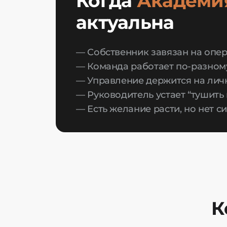
Когда
Академи
актуальна
— Собственник завязан на опе
— Команда работает по-разному
— Управление держится на лич
— Руководитель устает “тушить
— Есть желание расти, но нет с
К