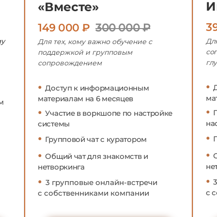
И
«Вместе»
3
149 000 ₽
300 000 ₽
му
Для
Для тех, кому важно обучение с
со
поддержкой и групповым
гл
сопровождением
•
•
Доступ к информационным
ма
материалам на 6 месяцев
м
•
•
Участие в воркшопе по настройке
на
системы
•
•
Групповой чат с куратором
•
•
Общий чат для знакомств и
не
нетворкинга
•
•
3 групповые онлайн-встречи
с 
с собственниками компании