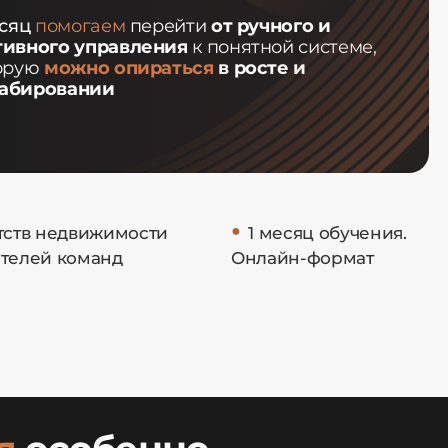
есяц
помогаем
перейти
от ручного и
тивного управления
к понятной системе,
торую
можно опираться
в росте и
абировании
•
тств недвижимости
1 месяц обучения.
ителей команд
Онлайн-формат