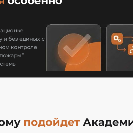
я
особенно
рационке
 и без единых стандартов
ном контроле
 пожары”
истемы
ому
подойдет
Академ