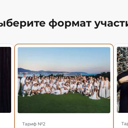
ыберите формат участ
Та
Тариф №2