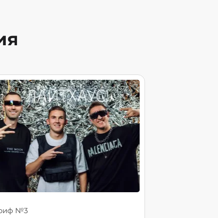
ия
риф №3