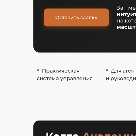
За 1 м
интуи
Оставить заявку
на ко
масшт
•
•
Практическая
Для аген
система управления
и руковод